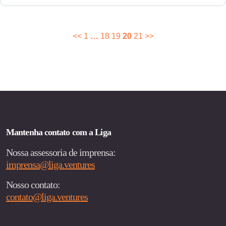
Paginação
<<
1
…
18
19
20
21
>>
de
posts
Mantenha contato com a Liga
Nossa assessoria de imprensa:
imprensa@liga.ventures
Nosso contato:
contato@liga.ventures