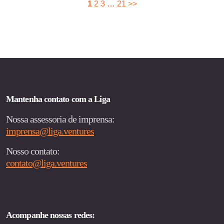
Paginação
1
2
3
…
21
>>
de
posts
Mantenha contato com a Liga
Nossa assessoria de imprensa:
imprensa@liga.ventures
Nosso contato:
contato@liga.ventures
Acompanhe nossas redes: