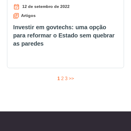
12 de setembro de 2022
Artigos
Investir em govtechs: uma opção
para reformar o Estado sem quebrar
as paredes
1
2
3
>>
PAGINAÇÃO
DE
POSTS