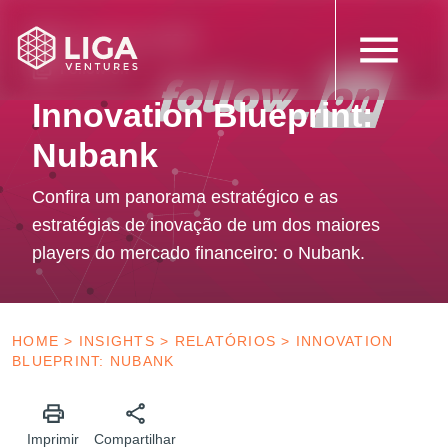
8 de agosto de 2023
Follow-on
Innovation Blueprint:
Nubank
Confira um panorama estratégico e as
estratégias de inovação de um dos maiores
players do mercado financeiro: o Nubank.
HOME
>
INSIGHTS
>
RELATÓRIOS
>
INNOVATION
BLUEPRINT: NUBANK
Imprimir
Compartilhar