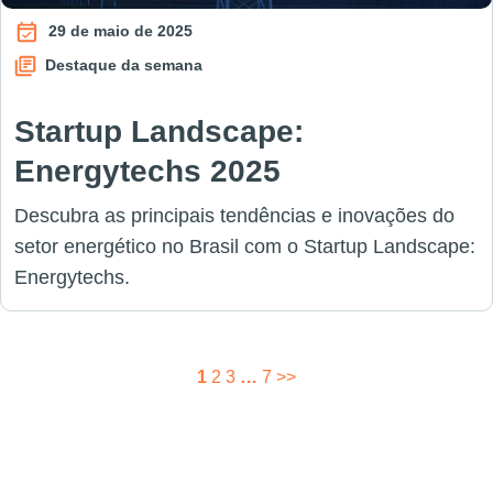
29 de maio de 2025
Destaque da semana
Startup Landscape:
Energytechs 2025
Descubra as principais tendências e inovações do
setor energético no Brasil com o Startup Landscape:
Energytechs.
Paginação
1
2
3
…
7
>>
de
posts