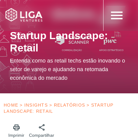
25 de maio de 2023
Relatórios
Startup Landscape:
Retail
Entenda como as retail techs estão inovando o
setor de varejo e ajudando na retomada
econômica do mercado
HOME
>
INSIGHTS
>
RELATÓRIOS
>
STARTUP
LANDSCAPE: RETAIL
Imprimir
Compartilhar