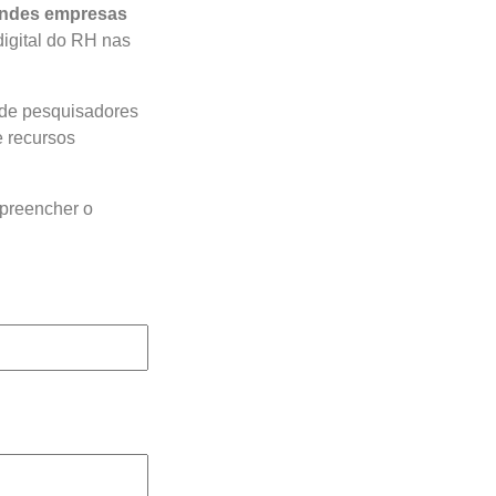
randes empresas
igital do RH nas
de pesquisadores
e recursos
 preencher o