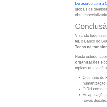
De acordo com a 
globais de demissã
obra especializad
Conclus
Visando todo esse 
ter, o Banco do Br
Techs na transfo
Neste estudo, abor
organizações
e co
tópicos que você p
O cenário do R
humanização 
O RH como age
As aplicações
novos desafio