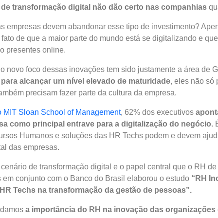
 de transformação digital não dão certo nas companhias
qu
e as empresas devem abandonar esse tipo de investimento? Ape
 fato de que a maior parte do mundo está se digitalizando e qu
o presentes online.
o novo foco dessas inovações tem sido justamente a área de 
 para alcançar um nível elevado de maturidade
, eles não só
ambém precisam fazer parte da cultura da empresa.
o MIT Sloan School of Management
, 62% dos executivos
apont
sa como principal entrave para a digitalização do negócio.
É
ursos Humanos e soluções das HR Techs podem e devem ajuda
tal das empresas.
cenário de transformação digital e o papel central que o RH d
es em conjunto com o Banco do Brasil elaborou o estudo
“RH In
HR Techs na transformação da gestão de pessoas”.
ordamos
a importância do RH na inovação das organizações