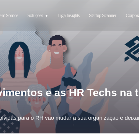
em Somos
Soluções
Liga Insights
Startup Scanner
Corpora
imentos e as HR Techs na 
lvidas para o RH vão mudar a sua organização e deixar