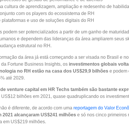
a cultura de aprendizagem, ampliação e redesenho de habilid
onjunto com os players do ecossistema de RH
 plataformas e uso de soluções digitais do RH
 podem ser potencializados a partir de um ganho de maturidade
umanos e dependem das lideranças da área ampliarem seus skill
dança estrutural no RH.
formação da área já está começando a ser visada no Brasil e 
da Fortune Business Insights, os
investimentos globais volt
cnologia no RH estão na casa dos US$29,9 bilhões
e podem 
5% até 2029.
 de venture capital em HR Techs também são bastante exp
 US$12 bilhões em 2021, quase quadruplicando os investiment
não é diferente, de acordo com uma
reportagem do Valor Econ
m 2021 alcançaram US$241 milhões
e só nos cinco primeiros
ava em US$219 milhões.