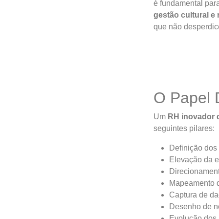
é fundamental para
gestão cultural e
que não desperdice
O Papel 
Um
RH inovador q
seguintes pilares:
Definição dos
Elevação da e
Direcionamento
Mapeamento de
Captura de da
Desenho de nov
Evolução dos 