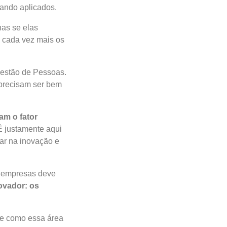
ando aplicados.
nas se elas
e cada vez mais os
Gestão de Pessoas.
 precisam ser bem
am o
fator
 justamente aqui
r na inovação e
e empresas deve
ovador: os
e como essa área