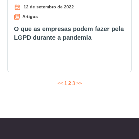
12 de setembro de 2022
Artigos
O que as empresas podem fazer pela
LGPD durante a pandemia
<<
1
2
3
>>
PAGINAÇÃO
DE
POSTS