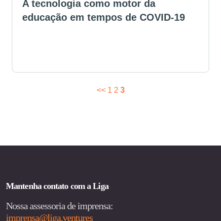
A tecnologia como motor da
educação em tempos de COVID-19
<<
1
2
3
PAGINAÇÃO
DE
POSTS
Mantenha contato com a Liga
Nossa assessoria de imprensa:
imprensa@liga.ventures