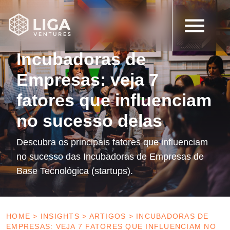
12 de setembro de 2022
Artigos
Incubadoras de
Empresas: veja 7
fatores que influenciam
no sucesso delas
Descubra os principais fatores que influenciam
no sucesso das Incubadoras de Empresas de
Base Tecnológica (startups).
HOME
>
INSIGHTS
>
ARTIGOS
>
INCUBADORAS DE
EMPRESAS: VEJA 7 FATORES QUE INFLUENCIAM NO