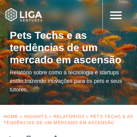
28 de junho de 2022
Relatórios
Pets Techs e as
tendências de um
mercado em ascensão
Relatório sobre como a tecnologia e startups
estão trazendo inovações para os pets e seus
tutores.
HOME
>
INSIGHTS
>
RELATÓRIOS
>
PETS TECHS E AS
TENDÊNCIAS DE UM MERCADO EM ASCENSÃO