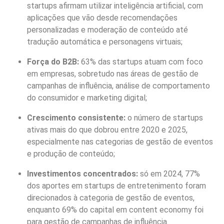
startups
afirmam
utilizar
inteligência
artificial,
com
aplicações
que
vão
desde
recomendações
personalizadas
e
moderação
de
conteúdo
até
tradução
automática
e
personagens
virtuais
;
Força
do
B2B:
63%
das
startups
atuam
com
foco
em
empresas,
sobretudo
nas
áreas
de
gestão
de
campanhas
de
influência,
análise
de
comportamento
do
consumidor
e
marketing
digital;
Crescimento
consistente:
o
número
de
startups
ativas
mais
do
que
dobrou
entre
2020
e
2025,
especialmente
nas
categorias
de
gestão
de
eventos
e
produção
de
conteúdo;
Investimentos
concentrados:
só
em
2024,
77%
dos
aportes
em
startups
de
entretenimento
foram
direcionados
à
categoria
de
gestão
de
eventos,
enquanto
69%
do
capital
em
content
economy
foi
para
gestão
de
campanhas
de
influência.