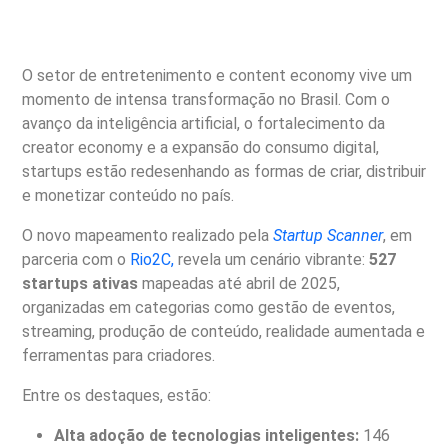
O
setor
de
entretenimento
e
content
economy
vive
um
momento
de
intensa
transformação
no
Brasil.
Com
o
avanço
da
inteligência
artificial,
o
fortalecimento
da
creator
economy
e
a
expansão
do
consumo
digital,
startups
estão
redesenhando
as
formas
de
criar,
distribuir
e
monetizar
conteúdo
no
país.
O
novo
mapeamento
realizado
pela
Startup
Scanner
,
em
parceria
com
o
Rio2C,
revela
um
cenário
vibrante:
527
startups
ativas
mapeadas
até
abril
de
2025,
organizadas
em
categorias
como
gestão
de
eventos,
streaming,
produção
de
conteúdo,
realidade
aumentada
e
ferramentas
para
criadores.
Entre
os
destaques,
estão:
Alta
adoção
de
tecnologias
inteligentes:
146