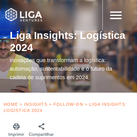
5 de novembro de 2024
Follow-on
Liga Insights: Logística
2024
Inovações que transformam a logística:
automação, sustentabilidade e o futuro da
cadeia de suprimentos em 2024.
HOME
>
INSIGHTS
>
FOLLOW-ON
>
LIGA INSIGHTS:
LOGÍSTICA 2024
Imprimir
Compartilhar