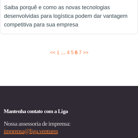
Saiba porquê e como as novas tecnologias
desenvolvidas para logística podem dar vantagem
competitiva para sua empresa
Paginação
<<
1
…
4
5
6
7
>>
de
posts
Mantenha contato com a Liga
Nossa assessoria de imprensa:
imprensa@liga.ventures