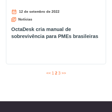
12 de setembro de 2022
Notícias
OctaDesk cria manual de
sobrevivência para PMEs brasileiras
<<
1
2
3
>>
PAGINAÇÃO
DE
POSTS