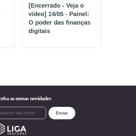
[Encerrado - Veja o
l
vídeo] 14/05 - Painel:
O poder das finanças
digitais
eba as nossas novidades
ail
rigatório)