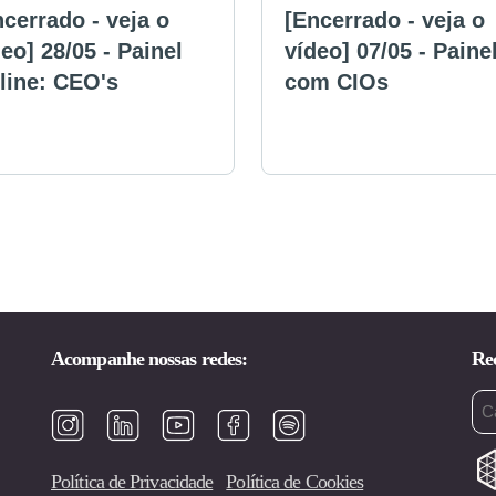
ncerrado - veja o
[Encerrado - veja o
eo] 28/05 - Painel
vídeo] 07/05 - Paine
line: CEO's
com CIOs
Acompanhe nossas redes:
Rec
Em
(ob
Política de Privacidade
Política de Cookies