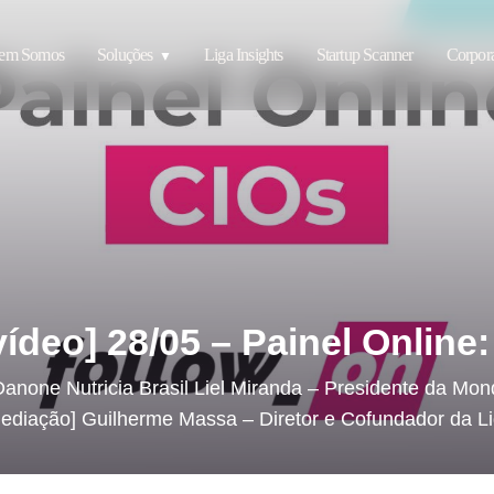
em Somos
Soluções
Liga Insights
Startup Scanner
Corpora
vídeo] 28/05 – Painel Online
Danone Nutricia Brasil Liel Miranda – Presidente da Mon
ediação] Guilherme Massa – Diretor e Cofundador da L