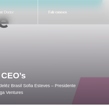
te Doctor
Fale conosco
: CEO’s
delēz Brasil Sofia Esteves – Presidente
iga Ventures