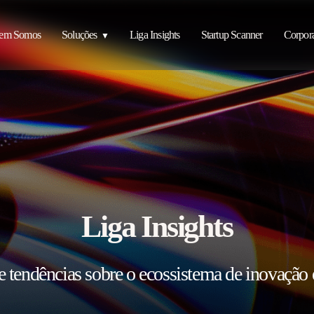
em Somos
Soluções
Liga Insights
Startup Scanner
Corpora
Liga Insights
e tendências sobre o ecossistema de inovação 