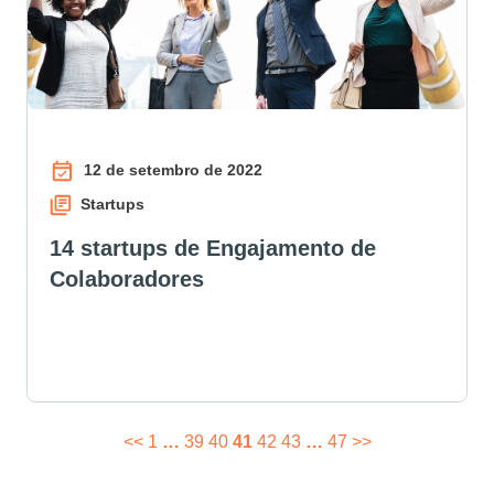
12 de setembro de 2022
Startups
14 startups de Engajamento de
Colaboradores
<<
1
…
39
40
41
42
43
…
47
>>
PAGINAÇÃO