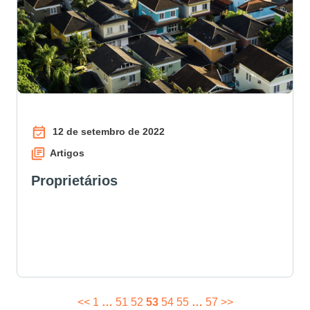
12 de setembro de 2022
Artigos
Proprietários
<<
1
…
51
52
53
54
55
…
57
>>