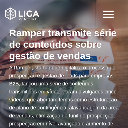
12 de setembro de 2022
Vídeos
Ramper transmite série
de conteúdos sobre
gestão de vendas
A Ramper, startup que digitaliza o processo de
prospecção e gestão de leads para empresas
B2B, lançou uma série de conteúdos
transmitidos em vídeo. Foram divulgados cinco
vídeos, que abordam temas como estruturação
de plano de contingência, alavancagem da área
de vendas, otimização do funil de prospecção,
prospecção em nível avançado e aumento de