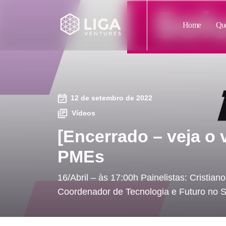
Home
Qu
12 de setembro de 2022
Vídeos
[Encerrado – veja o 
PMEs
16/Abril – às 17:00h Painelistas: Cristi
Coordenador de Tecnologia e Futuro no Se