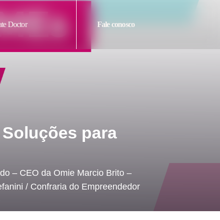
te Doctor
Fale conosco
: Soluções para
ardo – CEO da Omie Marcio Brito –
efanini / Confraria do Empreendedor