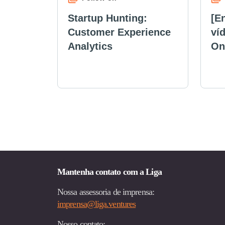
Startup Hunting:
[E
Customer Experience
víd
Analytics
On
Mantenha contato com a Liga
Nossa assessoria de imprensa:
imprensa@liga.ventures
Nosso contato: