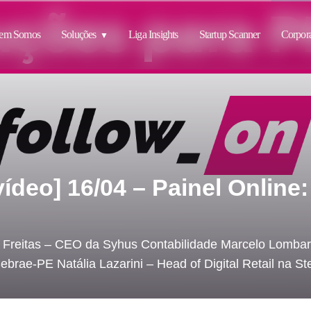
em Somos
Soluções
Liga Insights
Startup Scanner
Corpora
vídeo] 16/04 – Painel Online
ano Freitas – CEO da Syhus Contabilidade Marcelo Lomb
brae-PE Natália Lazarini – Head of Digital Retail na St