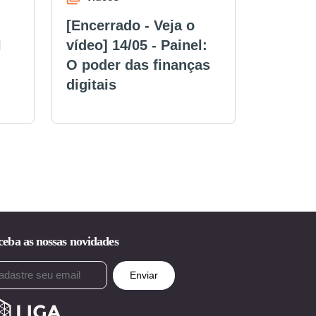
[Encerrado - Veja o
l
vídeo] 14/05 - Painel:
O poder das finanças
digitais
eba as nossas novidades
ail
rigatório)