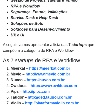
Gestão de Projetos, Tarefas e Tempo
RPA e Workflow
Segurança, Fraude, Validações
Service-Desk e Help-Desk
Soluções de Bots
Soluções para Desenvolvimento
UX e UI
A seguir, vamos apresentar a lista das
7
startups
que
compõem a categoria de RPA e Workflow.
As 7
startups
de RPA e Workflow
Meerkat –
https://meerkat.com.br
Mevio –
http://www.mevio.com.br
Nuveo –
https://nuveo.com.br
Owldocs –
https://www.owldocs.com
Pipz –
http://pipz.com
Taugor –
http://ged.taugor.com.br
Violin –
http://plataformaviolin.com.br