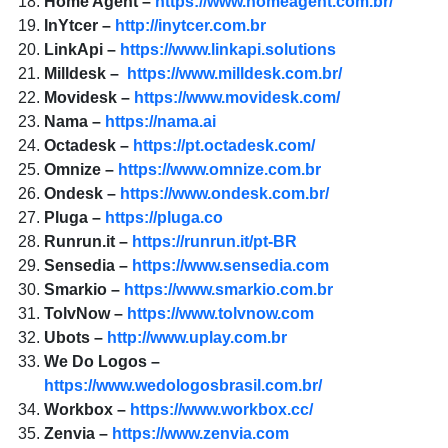
Home Agent –
https://www.homeagent.com.br/
InYtcer –
http://inytcer.com.br
LinkApi –
https://www.linkapi.solutions
Milldesk –
https://www.milldesk.com.br/
Movidesk –
https://www.movidesk.com/
Nama –
https://nama.ai
Octadesk –
https://pt.octadesk.com/
Omnize –
https://www.omnize.com.br
Ondesk –
https://www.ondesk.com.br/
Pluga –
https://pluga.co
Runrun.it –
https://runrun.it/pt-BR
Sensedia –
https://www.sensedia.com
Smarkio –
https://www.smarkio.com.br
TolvNow –
https://www.tolvnow.com
Ubots –
http://www.uplay.com.br
We Do Logos –
https://www.wedologosbrasil.com.br/
Workbox –
https://www.workbox.cc/
Zenvia –
https://www.zenvia.com