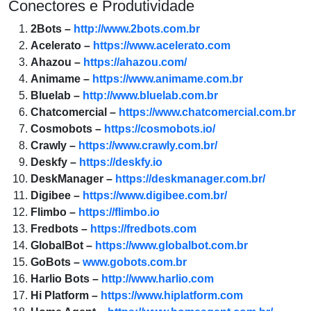
Conectores e Produtividade
2Bots –
http://www.2bots.com.br
Acelerato –
https://www.acelerato.com
Ahazou –
https://ahazou.com/
Animame –
https://www.animame.com.br
Bluelab –
http://www.bluelab.com.br
Chatcomercial –
https://www.chatcomercial.com.br
Cosmobots –
https://cosmobots.io/
Crawly –
https://www.crawly.com.br/
Deskfy –
https://deskfy.io
DeskManager –
https://deskmanager.com.br/
Digibee –
https://www.digibee.com.br/
Flimbo –
https://flimbo.io
Fredbots –
https://fredbots.com
GlobalBot –
https://www.globalbot.com.br
GoBots –
www.gobots.com.br
Harlio Bots –
http://www.harlio.com
Hi Platform –
https://www.hiplatform.com