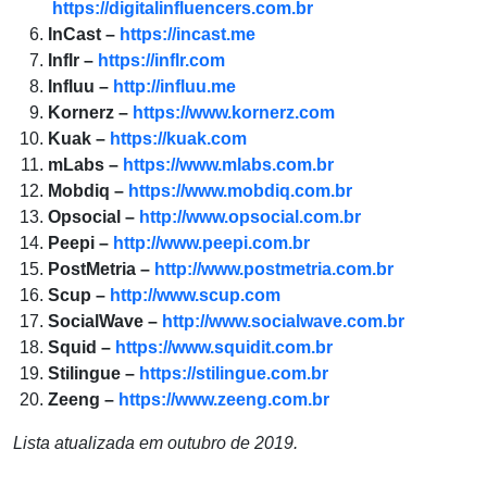
https://digitalinfluencers.com.br
InCast –
https://incast.me
Inflr –
https://inflr.com
Influu –
http://influu.me
Kornerz –
https://www.kornerz.com
Kuak –
https://kuak.com
mLabs –
https://www.mlabs.com.br
Mobdiq –
https://www.mobdiq.com.br
Opsocial –
http://www.opsocial.com.br
Peepi –
http://www.peepi.com.br
PostMetria –
http://www.postmetria.com.br
Scup –
http://www.scup.com
SocialWave –
http://www.socialwave.com.br
Squid –
https://www.squidit.com.br
Stilingue –
https://stilingue.com.br
Zeeng –
https://www.zeeng.com.br
Lista atualizada em outubro de 2019.