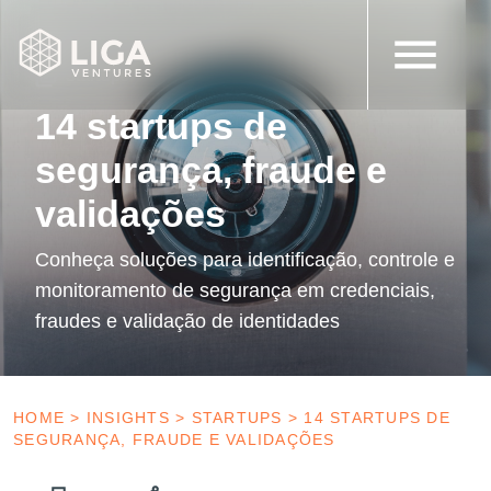
12 de setembro de 2022
Startups
14 startups de
segurança, fraude e
validações
Conheça soluções para identificação, controle e
monitoramento de segurança em credenciais,
fraudes e validação de identidades
HOME
>
INSIGHTS
>
STARTUPS
>
14 STARTUPS DE
SEGURANÇA, FRAUDE E VALIDAÇÕES