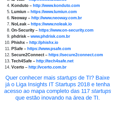
Konduto –
http://www.konduto.com
Lumiun –
https://www.lumiun.com
Neoway –
http://www.neoway.com.br
NoLeak –
https://www.noleak.io
On-Security –
https://www.on-security.com
phdrisk –
www.phdrisk.com.br
Phishx –
http://phishx.io
PSafe –
https://www.psafe.com
Secure2Connect –
https://secure2connect.com
Tech4Safe –
http://tech4safe.net
Vcerto –
http://vcerto.com.br
Quer conhecer mais
startups
de TI? Baixe
já o Liga Insights IT Startups 2018 e tenha
acesso ao mapa completo das 117
startups
que estão inovando na área de TI.