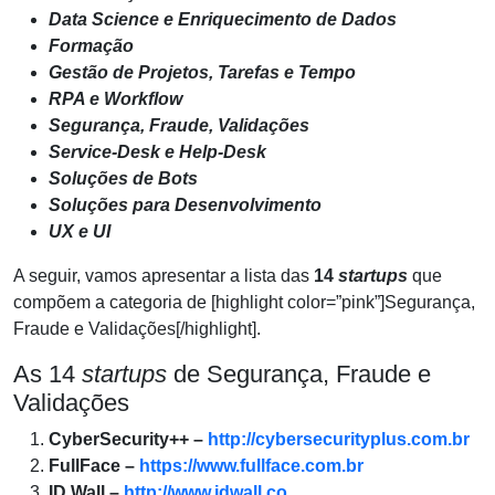
Data Science e Enriquecimento de Dados
Formação
Gestão de Projetos, Tarefas e Tempo
RPA e Workflow
Segurança, Fraude, Validações
Service-Desk e Help-Desk
Soluções de Bots
Soluções para Desenvolvimento
UX e UI
A seguir, vamos apresentar a lista das
14
startups
que
compõem a categoria de [highlight color=”pink”]Segurança,
Fraude e Validações[/highlight].
As 14
startups
de Segurança, Fraude e
Validações
CyberSecurity++ –
http://cybersecurityplus.com.br
FullFace –
https://www.fullface.com.br
ID Wall –
http://www.idwall.co