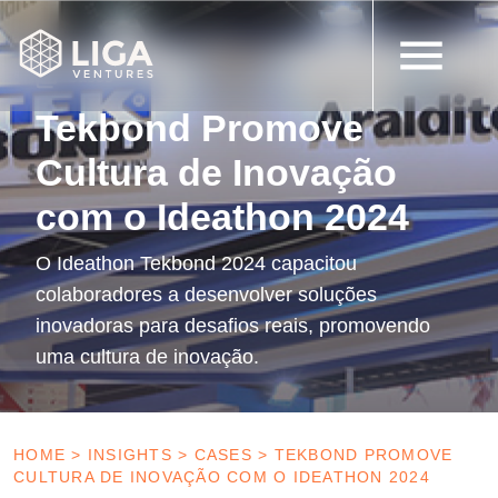
16 de outubro de 2024
Cases
Tekbond Promove
Cultura de Inovação
com o Ideathon 2024
O Ideathon Tekbond 2024 capacitou
colaboradores a desenvolver soluções
inovadoras para desafios reais, promovendo
uma cultura de inovação.
HOME
>
INSIGHTS
>
CASES
>
TEKBOND PROMOVE
CULTURA DE INOVAÇÃO COM O IDEATHON 2024